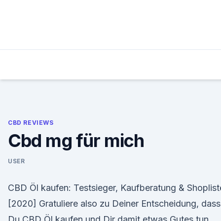
Skip
to
content
CBD REVIEWS
Cbd mg für mich
USER
CBD Öl kaufen: Testsieger, Kaufberatung & Shoplist
[2020] Gratuliere also zu Deiner Entscheidung, dass
Du CBD Öl kaufen und Dir damit etwas Gutes tun