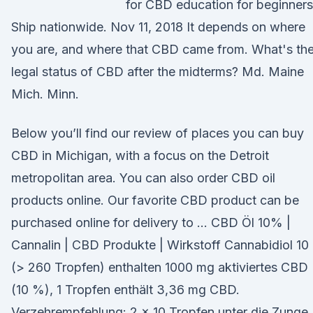
for CBD education for beginners
Ship nationwide. Nov 11, 2018 It depends on where
you are, and where that CBD came from. What's th
legal status of CBD after the midterms? Md. Maine
Mich. Minn.
Below you’ll find our review of places you can buy
CBD in Michigan, with a focus on the Detroit
metropolitan area. You can also order CBD oil
products online. Our favorite CBD product can be
purchased online for delivery to … CBD Öl 10% |
Cannalin | CBD Produkte | Wirkstoff Cannabidiol 10
(> 260 Tropfen) enthalten 1000 mg aktiviertes CBD
(10 %), 1 Tropfen enthält 3,36 mg CBD.
Verzehrempfehlung: 2 x 10 Tropfen unter die Zunge