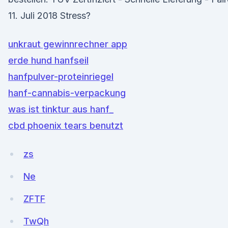
11. Juli 2018 Stress?
unkraut gewinnrechner app
erde hund hanfseil
hanfpulver-proteinriegel
hanf-cannabis-verpackung
was ist tinktur aus hanf_
cbd phoenix tears benutzt
zs
Ne
ZFTF
TwQh