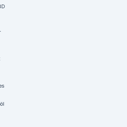
BD
-
t
es
öl
-