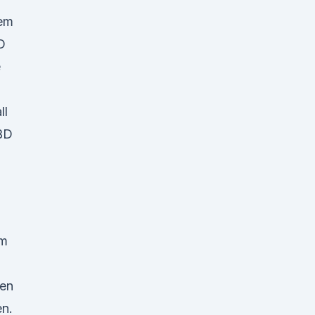
dem
D
e
ll
CBD
um
ren
en.