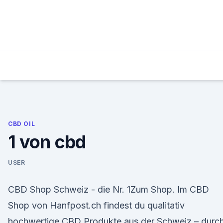
Skip
to
content
CBD OIL
1 von cbd
USER
CBD Shop Schweiz - die Nr. 1Zum Shop. Im CBD
Shop von Hanfpost.ch findest du qualitativ
hochwertige CBD Produkte aus der Schweiz – durc