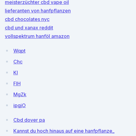
meisterzüchter cbd vape oil
lieferanten von hanfpflanzen
cbd chocolates nyc
cbd und xanax reddit
vollspektrum hanföl amazon
Wqpt
Chc
Kl
FIH
MgZk
ipgjO
Cbd dover pa
Kannst du hoch hinaus auf eine hanfpflanze_