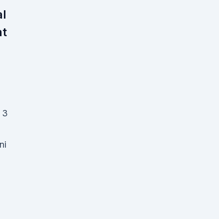
al
ht
 3
ni